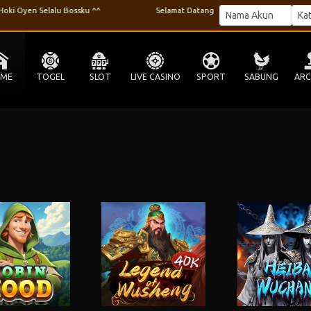
en Selalu Bossku ^^
Selamat Datang di Oyen4D dan Hoki Oyen Selalu
ME
TOGEL
SLOT
LIVE CASINO
SPORT
SABUNG
ARC