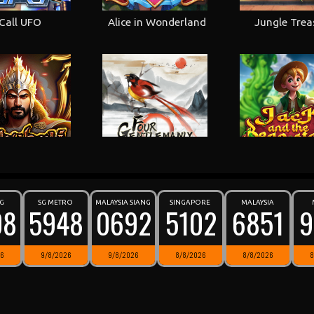
Call UFO
Alice in Wonderland
Jungle Trea
Baahubali
Four Gentlemanly
Jack and 
Flowers
Beanstal
NG
SG METRO
MALAYSIA SIANG
SINGAPORE
MALAYSIA
08
5948
0692
5102
6851
9
26
9/8/2026
9/8/2026
8/8/2026
8/8/2026
8