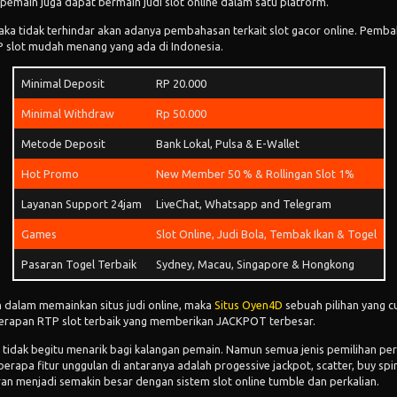
pemain juga dapat bermain judi slot online dalam satu platform.
ka tidak terhindar akan adanya pembahasan terkait slot gacor online. Pembah
 slot mudah menang yang ada di Indonesia.
Minimal Deposit
RP 20.000
Minimal Withdraw
Rp 50.000
Metode Deposit
Bank Lokal, Pulsa & E-Wallet
Hot Promo
New Member 50 % & Rollingan Slot 1%
Layanan Support 24jam
LiveChat, Whatsapp and Telegram
Games
Slot Online, Judi Bola, Tembak Ikan & Togel
Pasaran Togel Terbaik
Sydney, Macau, Singapore & Hongkong
 dalam memainkan situs judi online, maka
Situs Oyen4D
sebuah pilihan yang c
 penerapan RTP slot terbaik yang memberikan JACKPOT terbesar.
g tidak begitu menarik bagi kalangan pemain. Namun semua jenis pemilihan p
erapa fitur unggulan di antaranya adalah progessive jackpot, scatter, buy spin,
ran menjadi semakin besar dengan sistem slot online tumble dan perkalian.