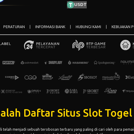
USDT
PERATURAN
|
INFORMASI BANK
|
HUBUNGI KAMI
|
KEBIJAKAN P
lah Daftar Situs Slot Togel
asli telah menjadi sebuah terobosan terbaru yang paling di cari oleh para pem