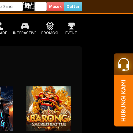
 Bossku ^^
Masuk
Daftar
ADE
INTERACTIVE
PROMOSI
EVENT