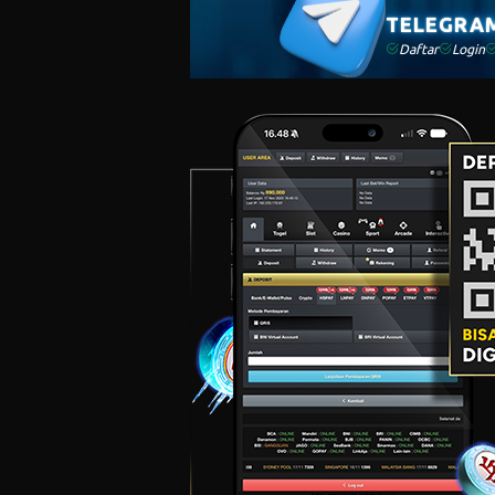
TELEGRA
Daftar
Login