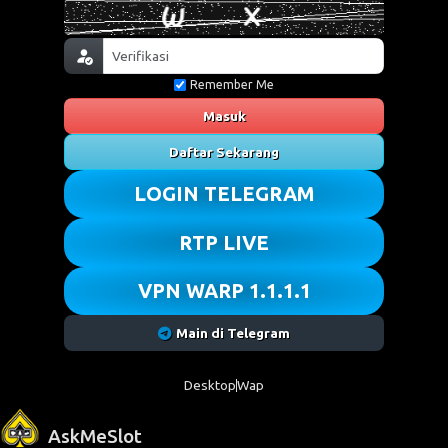
Remember Me
Masuk
Daftar Sekarang
LOGIN TELEGRAM
RTP LIVE
VPN WARP 1.1.1.1
Main di Telegram
Desktop
Wap
AskMeSlot