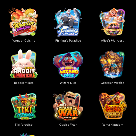
Wonder Cuisine
Fishing's Paradise
Alice's Wonders
Rabbit Mines
Wizard Dice
Guardian Wealth
Tiki Paradise
Clash of War
Roma Kingdom