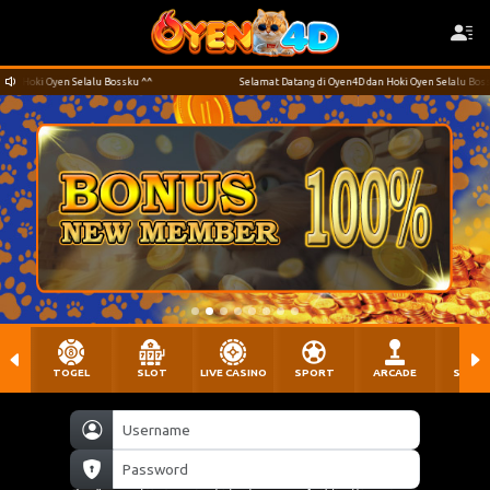
lu Bossku ^^
Selamat Datang di Oyen4D dan Hoki Oyen Selalu Bossku ^^
TOGEL
SLOT
LIVE CASINO
SPORT
ARCADE
SABU