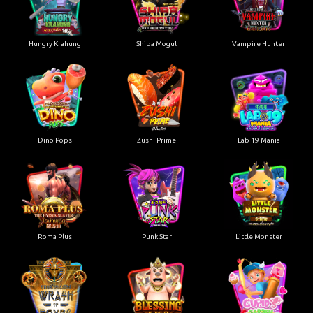
Hungry Krahung
Shiba Mogul
Vampire Hunter
Dino Pops
Zushi Prime
Lab 19 Mania
Roma Plus
Punk Star
Little Monster