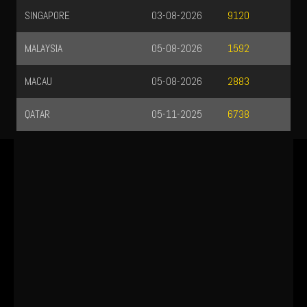
SINGAPORE
03-08-2026
9120
MALAYSIA
05-08-2026
1592
MACAU
05-08-2026
2883
QATAR
05-11-2025
6738