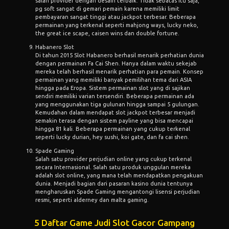
salah provider dengan desain terbaik. Tidak sebatas itu saja,
pg soft sangat di gemari pemain karena memiliki limit
pembayaran sangat tinggi atau jackpot terbesar. Beberapa
permainan yang terkenal seperti mahjong ways, lucky neko,
the great ice scape, caisen wins dan double fortune.
Habanero Slot
Di tahun 2015 Slot Habanero berhasil menarik perhatian dunia
dengan permainan Fa Cai Shen. Hanya dalam waktu sekejab
mereka telah berhasil menarik perhatian para pemain. Konsep
permainan yang memiliki banyak pemilihan tema dari ASIA
hingga pada Eropa. Sistem permainan slot yang di sajikan
sendiri memiliki varian tersendiri. Beberapa permainan ada
yang menggunakan tiga gulunan hingga sampai 5 gulungan.
Kemudahan dalam mendapat slot jackpot terbesar menjadi
semakin terasa dengan sistem payline yang bisa mencapai
hingga 81 kali. Beberapa permainan yang cukup terkenal
seperti lucky durian, hey sushi, koi gate, dan fa cai shen.
Spade Gaming
Salah satu provider perjudian online yang cukup terkenal
secara Internasional. Salah satu produk unggulan mereka
adalah slot online, yang mana telah mendapatkan pengakuan
dunia. Menjadi bagian dari pasaran kasino dunia tentunya
mengharuskan Spade Gaming mengantongi lisensi perjudian
resmi, seperti alderney dan malta gaming.
5 Daftar Game Judi Slot Gacor Gampang