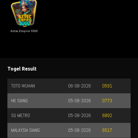
Aztec Empire 1000
Togel Result
TOTO WUHAN
06-08-2026
0591
HK SIANG
05-08-2026
0773
SG METRO
05-08-2026
6892
MALAYSIA SIANG
05-08-2026
6517