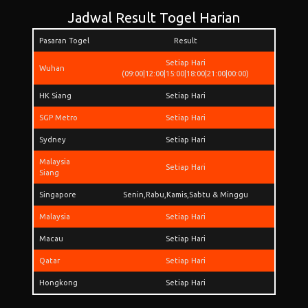
Jadwal Result Togel Harian
Pasaran Togel
Result
Setiap Hari
Wuhan
(09:00|12:00|15:00|18:00|21:00|00:00)
HK Siang
Setiap Hari
SGP Metro
Setiap Hari
Sydney
Setiap Hari
Malaysia
Setiap Hari
Siang
Singapore
Senin,Rabu,Kamis,Sabtu & Minggu
Malaysia
Setiap Hari
Macau
Setiap Hari
Qatar
Setiap Hari
Hongkong
Setiap Hari