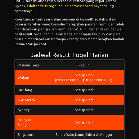
untuk saat ini anda telah berada di tempat yang tepat karena
Oyen4D
daftar situs togel online terbesar pasti bayar
paling
terpercaya.
Keuntungan terbesar dalam bermain di Oyen4D adalah sistem
pasaran taruhan yang tersedia merupakan pasaran resmi dan telah
mendapatkan pengakuan resmi dari WLA. Ini menandakan bahwa
hasil
result togel hari ini
akan berjalan dengan fair play dan para
pemain mendapatkan berbagai kesempatan memenangkan hadiah
utama atau jackpot.
Jadwal Result Togel Harian
Pasaran Togel
Result
Setiap Hari
Wuhan
(09:00|12:00|15:00|18:00|21:00|00:00)
HK Siang
Setiap Hari
SGP Metro
Setiap Hari
Sydney
Setiap Hari
Malaysia
Setiap Hari
Siang
Singapore
Senin,Rabu,Kamis,Sabtu & Minggu