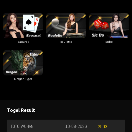
Baccarat
Roulette
Sicbo
Dragon Tiger
Togel Result
TOTO WUHAN
10-08-2026
2903