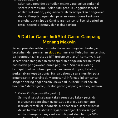
Salah satu provider perjudian online yang cukup terkenal
secara Internasional. Salah satu produk unggulan mereka
adalah slot online, yang mana telah mendapatkan pengakuan
dunia. Menjadi bagian dari pasaran kasino dunia tentunya
mengharuskan Spade Gaming mengantongi lisensi perjudian
resmi, seperti alderney dan malta gaming.
5 Daftar Game Judi Slot Gacor Gampang
Menang Maxwin
Setiap provider selalu berusaha dalam menonjolkan berbagai
kelebihan dari permainan
slot gacor
mereka. Kelebihan ini terlihat
dari penggunaan metode RTP (return to player) tentunya tidak
secara sembarangan dan mendapatkan pengakun secara resmi
dari badan pengawasan dunia perjudian. Sampai sekarang
terdapat berkisar ribuan permainan mesin slot yang telah di
perkenalkan kepada dunia. Hanya beberapa saja memiliki pola
penerapan RTP tertinggi. Mengetahui informasi ini tentunya
sangat penting bagi pemain. Maka dari itu berikut ini adalah
bocoran 5 daftar game judi slot gacor gampang menang maxwin :
Gates Of Olympus (Pragmatic)
Sering di sebut sebagai kakek zeus atau kakek petir, dan
merupakan permainan game slot gacor mudah menang
maxwin terbaik di Indonesia. Mendapatkan Jackpot besar
dalam bermain Gates Of Olympus menjadi terasa sangat
mudah dengan adanya sistem bola perkalian hingga 500x