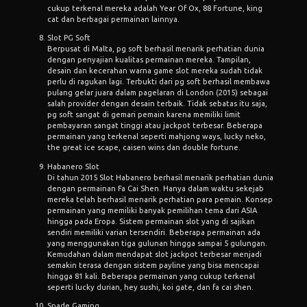
cukup terkenal mereka adalah Year Of Ox, 88 Fortune, king
cat dan berbagai permainan lainnya.
Slot PG Soft
Berpusat di Malta, pg soft berhasil menarik perhatian dunia
dengan penyajian kualitas permainan mereka. Tampilan,
desain dan kecerahan warna game slot mereka sudah tidak
perlu di ragukan lagi. Terbukti dari pg soft berhasil membawa
pulang gelar juara dalam pagelaran di London (2015) sebagai
salah provider dengan desain terbaik. Tidak sebatas itu saja,
pg soft sangat di gemari pemain karena memiliki limit
pembayaran sangat tinggi atau jackpot terbesar. Beberapa
permainan yang terkenal seperti mahjong ways, lucky neko,
the great ice scape, caisen wins dan double fortune.
Habanero Slot
Di tahun 2015 Slot Habanero berhasil menarik perhatian dunia
dengan permainan Fa Cai Shen. Hanya dalam waktu sekejab
mereka telah berhasil menarik perhatian para pemain. Konsep
permainan yang memiliki banyak pemilihan tema dari ASIA
hingga pada Eropa. Sistem permainan slot yang di sajikan
sendiri memiliki varian tersendiri. Beberapa permainan ada
yang menggunakan tiga gulunan hingga sampai 5 gulungan.
Kemudahan dalam mendapat slot jackpot terbesar menjadi
semakin terasa dengan sistem payline yang bisa mencapai
hingga 81 kali. Beberapa permainan yang cukup terkenal
seperti lucky durian, hey sushi, koi gate, dan fa cai shen.
Spade Gaming