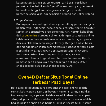
kesempatan dalam meraup keuntungan besar. Pemilihan
permainan tembak ikan di Oyen4D merupakan yang termasuk
berkualitas tinggi karena kerjasama dengan provider
berpengalaman yakni SpadeGaming Fishing dan Joker Fishing.
Togel Online
Dulunya permainan togel atau sejenis lottery pernah menjadi
bagian resmi Indonesia, namun semua tersebut harus berakhir
semenjak bergantinya orde pemerintahan. Namun kehadiran
dari
togel online
atau juga di kenal dengan toto gelap online
telah memberikan sebuah kesempatan penuh bagian pemain
dalam melakukan pemasangan lottery. Dengan hadiah besar
dan menggiurkan inilah para masyarakat sangat tertarik dalam
memainkannya. Melakukan pemasangan togel di Oyen4D
akan memberikan keuntungan cukup besar, karena
merupakan bandar togel diskon terbesar Indonesia. Untuk
pemasangan 4 angka akan mendapatkan potonga 66%, 3
angka sebesar 59% dan 2 angka sebesar 29%.
Oyen4D Daftar Situs Togel Online
Terbesar Pasti Bayar
Hal paling di takutkan para pemasangan togel online adalah
terkait kelancaran dalam pembayaran kemenangannya. Bahkan
tak jarang berbagai pemain telah menjadi korban dari ulah para
situs judi penipu. Maka dari itu, memilih tempat bermain adalah
bagian paling penting dan harus di lakukan secara teliti. Namun