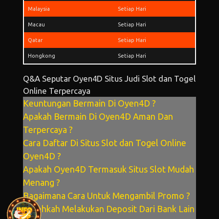
Malaysia
Setiap Hari
Macau
Setiap Hari
Qatar
Setiap Hari
Hongkong
Setiap Hari
Q&A Seputar Oyen4D Situs Judi Slot dan Togel
Online Terpercaya
Keuntungan Bermain Di Oyen4D ?
Apakah Bermain Di Oyen4D Aman Dan
Berbagai keuntungan menarik bisa anda dapatkan, di
Terpercaya ?
antaranya adalah event dan berbagai promo menarik yang
sungguh menguntungkan bagi anda terutama para pemain
Cara Daftar Di Situs Slot dan Togel Online
baru. Keuntungan lainnya adalah terdapat pada bagian
Terkait masalah keamanan, maka hal tersebut tidak perlu
Oyen4D ?
pelayanan dan berbagai kemudahan akses karena sudah
lagi anda ragukan. Karena setiap data para member telah
menggunakan sistem teknologi tercanggih, seperti
terproteksi dengan sistem canggih sehingga tidak akan
Apakah Oyen4D Termasuk Situs Slot Mudah
HTML5.
mengalami namanya kebocoran data.
Untuk mendaftar sudah sangat mudah bagi anda, hanya
Menang ?
dengan melakukan pengisian formulir pendaftar anda
Sedangkan untuk masalah terpercaya, maka juga bukan
sudah bisa bergabung dengan kami. Kami menerima
Bagaimana Cara Untuk Mengambil Promo ?
menjadi sebuah kekhawatiran bagi anda. Karena kami
pendaftar dari seluruh bank lokal Indonesia dan E-Wallet.
Tentu saja kami merupakan situs yang sangat tepat bagi
telah bekerja sama dengan berbagai perusahaan terbesar
Bolehkah Melakukan Deposit Dari Bank Lain
anda, karena berbagai riset dan pengalaman kami dari
Untuk mengambil promo sangatlah mudah, anda hanya
dan ternama di dunia. Segala kemenangan pasti akan di
game slot online dapat memandu para pemain dalam