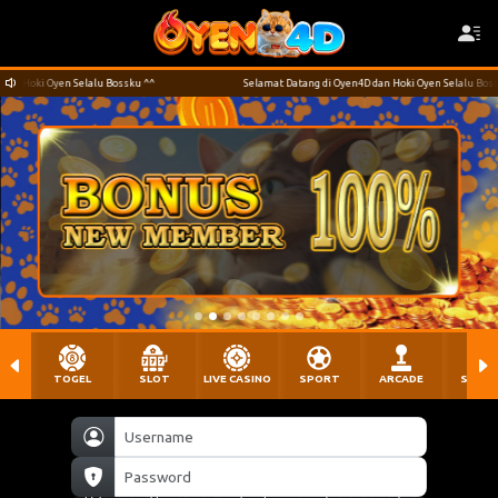
n Selalu Bossku ^^
Selamat Datang di Oyen4D dan Hoki Oyen Selalu Bossku ^^
TOGEL
SLOT
LIVE CASINO
SPORT
ARCADE
SABU